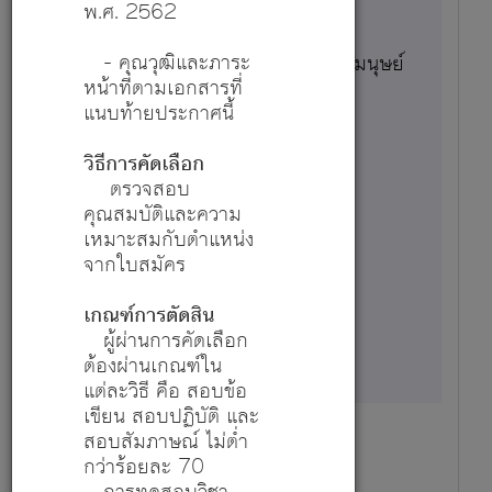
พ.ศ. 2562
- คุณวุฒิและภาระ
ผู้ปฏิบัติงานบริหาร - ฝ่ายทรัพยากรมนุษย์
หน้าที่ตามเอกสารที่
สมัครตำแหน่งนี้
แนบท้ายประกาศนี้
รายละเอียด
วิธีการคัดเลือก
ตรวจสอบ
1
คุณสมบัติและความ
เหมาะสมกับตำแหน่ง
จากใบสมัคร
13,800
เกณฑ์การตัดสิน
9 ก.ค. 69 - 16 ส.ค. 69
ผู้ผ่านการคัดเลือก
ต้องผ่านเกณฑ์ใน
แต่ละวิธี คือ สอบข้อ
เขียน สอบปฏิบัติ และ
สอบสัมภาษณ์ ไม่ต่ำ
กว่าร้อยละ 70
ผู้ปฏิบัติงานบริหาร - งานจัดหาพัสดุ