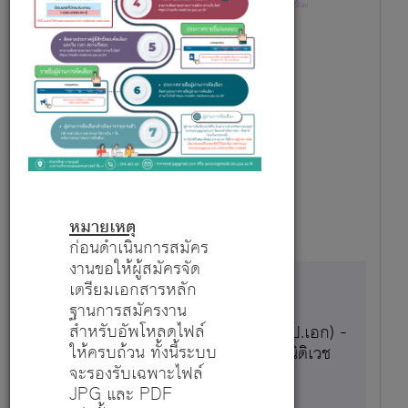
อาจารย์ - สาขาวิชาระบาดวิทยา
รายละเอียด
1
31,500
5 ส.ค. 69 - 31 ธ.ค. 69
หมายเหตุ
ก่อนดำเนินการสมัคร
งานขอให้ผู้สมัครจัด
เตรียมเอกสารหลัก
ฐานการสมัครงาน
สำหรับอัพโหลดไฟล์
นักวิชาการวิทยาศาสตร์การแพทย์ (ป.เอก) -
ให้ครบถ้วน ทั้งนี้ระบบ
หน่วยอณูพยาธิวิทยากายวิภาคและนิติเวช
จะรองรับเฉพาะไฟล์
สมัครตำแหน่งนี้
JPG และ PDF
รายละเอียด