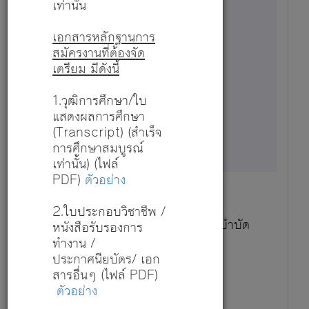
เท่านั้น
เอกสารหลักฐานการ
1
สมัครงานที่ต้องจัด
เตรียม มีดังนี้
25,200
1.วุฒิการศึกษา/ใบ
แสดงผลการศึกษา
27 ก.ค. 69 - 16 ต.ค. 69
(Transcript) (สำเร็จ
การศึกษาสมบูรณ์
เท่านั้น) (ไฟล์
PDF)
ตัวอย่าง
2.ใบประกอบวิชาชีพ /
นักกายภาพบำบัด - หน่วยกายภาพบำบัด
หนังสือรับรองการ
ทำงาน /
สมัครตำแหน่งนี้
ประกาศนียบัตร/ เอก
รายละเอียด
สารอื่นๆ (ไฟล์ PDF)
ตัวอย่าง