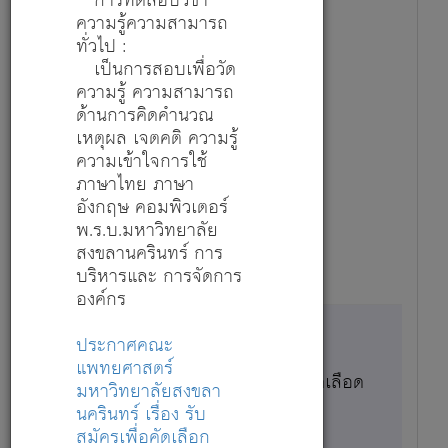
การทดสอบวิชา
ความรู้ความสามารถ
สมัครตำแหน่งนี้
ทั่วไป :
รายละเอียด
เป็นการสอบเพื่อวัด
ความรู้ ความสามารถ
ด้านการคิดคำนวณ
1
เหตุผล เจตคติ ความรู้
ความเข้าใจการใช้
13,800
ภาษาไทย ภาษา
อังกฤษ คอมพิวเตอร์
พ.ร.บ.มหาวิทยาลัย
1 ก.ค. 69 - 7 ส.ค. 69
สงขลานครินทร์ การ
บริหารและ การจัดการ
องค์กร
ประกาศคณะ
แพทยศาสตร์
นักรังสีการแพทย์ - ศูนย์รักษาหลอดเลือด
มหาวิทยาลัยสงขลา
ครบวงจรสงขลานครินทร์
นครินทร์ เรื่อง รับ
สมัครตำแหน่งนี้
สมัครเพื่อคัดเลือก