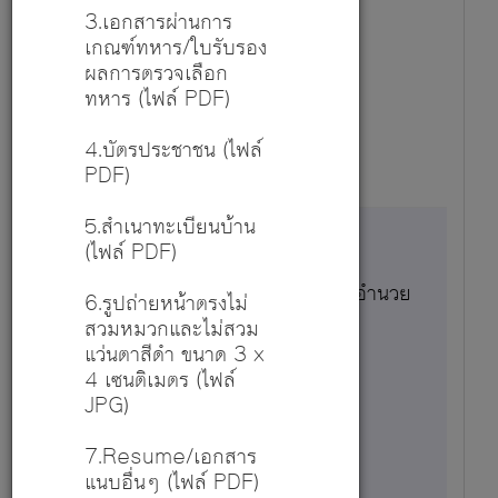
1
3.เอกสารผ่านการ
เกณฑ์ทหาร/ใบรับรอง
19,500
ผลการตรวจเลือก
ทหาร (ไฟล์ PDF)
27 ก.ค. 69 - 7 ส.ค. 69
4.บัตรประชาชน (ไฟล์
PDF)
5.สำเนาทะเบียนบ้าน
(ไฟล์ PDF)
หัวหน้างานและหัวหน้าหน่วย - ฝ่ายอำนวย
6.รูปถ่ายหน้าตรงไม่
การการศึกษา
สวมหมวกและไม่สวม
แว่นตาสีดำ ขนาด 3 x
รายละเอียด
4 เซนติเมตร (ไฟล์
JPG)
5
7.Resume/เอกสาร
แนบอื่นๆ (ไฟล์ PDF)