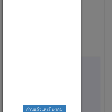
1
19,500
21 เม.ย. 69 - 10 ก.ย. 69
พยาบาล - หน่วยโรคหัวใจ
สมัครตำแหน่งนี้
รายละเอียด
1
อ่านแล้วและยินยอม