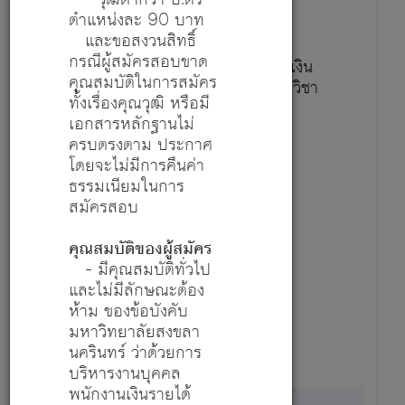
ตำแหน่งละ 90 บาท
และขอสงวนสิทธิ์
กรณีผู้สมัครสอบขาด
เจ้าหน้าที่บริการการศึกษา (จ้างด้วยเงิน
คุณสมบัติในการสมัคร
โครงการจัดการศึกษาพิเศษ) - สาขาวิชา
ทั้งเรื่องคุณวุฒิ หรือมี
ระบาดวิทยา
เอกสารหลักฐานไม่
สมัครตำแหน่งนี้
ครบตรงตาม ประกาศ
รายละเอียด
โดยจะไม่มีการคืนค่า
ธรรมเนียมในการ
สมัครสอบ
1
คุณสมบัติของผู้สมัคร
- มีคุณสมบัติทั่วไป
18,000
และไม่มีลักษณะต้อง
ห้าม ของข้อบังคับ
มหาวิทยาลัยสงขลา
10 ก.ค. 69 - 9 ส.ค. 69
นครินทร์ ว่าด้วยการ
บริหารงานบุคคล
พนักงานเงินรายได้