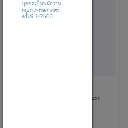
บุคคลเป็นพนักงาน
รายละเอียด
คณะแพทยศาสตร์
ครั้งที่ 1/2566
1
19,500
29 เม.ย. 69 - 31 ส.ค. 69
นักกิจกรรมบำบัด - ศูนย์พัฒนาการและ
พฤติกรรมเด็ก
สมัครตำแหน่งนี้
รายละเอียด