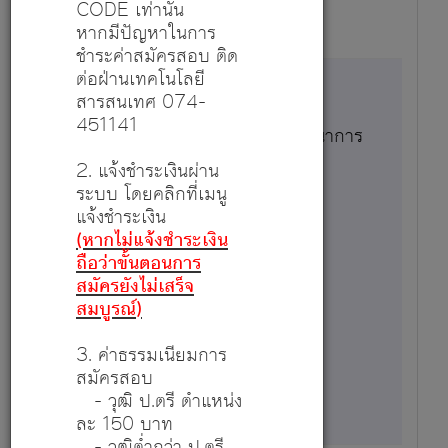
20 ก.ค. 69 - 10 ส.ค. 69
CODE เท่านั้น
หากมีปัญหาในการ
ชำระค่าสมัครสอบ ติด
ต่อฝ่านเทคโนโลยี
สารสนเทศ 074-
451141
พนักงานประกอบอาหาร - งานโภชนาการ
สมัครตำแหน่งนี้
2. แจ้งชำระเงินผ่าน
ระบบ โดยคลิกที่เมนู
รายละเอียด
แจ้งชำระเงิน
(หากไม่แจ้งชำระเงิน
1
ถือว่าขั้นตอนการ
สมัครยังไม่เสร็จ
สมบูรณ์)
10,430
3. ค่าธรรมเนียมการ
สมัครสอบ
17 ก.ค. 69 - 25 ส.ค. 69
- วุฒิ ป.ตรี ตำแหน่ง
ละ 150 บาท
- วุฒิต่ำกว่า ป.ตรี