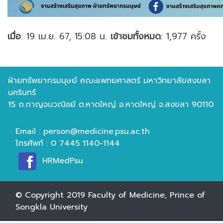
เมื่อ
: 19 เม.ย. 67, 15:08 น.
เข้าชมทั้งหมด
: 1,977 ครั้ง
ฝ่ายทรัพยากรมนุษย์ คณะแพทยศาสตร์ มหาวิทยาลัยสงขลา
นครินทร์
15 ถ.กาญจนวณิชย์ ต.หาดใหญ่ อ.หาดใหญ่ จ.สงขลา 90110
Email : person@medicine.psu.ac.th
โทรศัพท์ : 0 7445 1140-1144
HRMedPsu
© Copyright 2019
Faculty of Medicine, Prince of
Songkla University